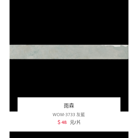
雨森
WOM-3733 灰藍
＄48
元/片