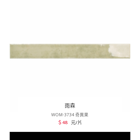
雨森
WOM-3734 奇異果
＄48
元/片