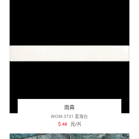
雨森
WOM-3731 雲海白
＄48
元/片