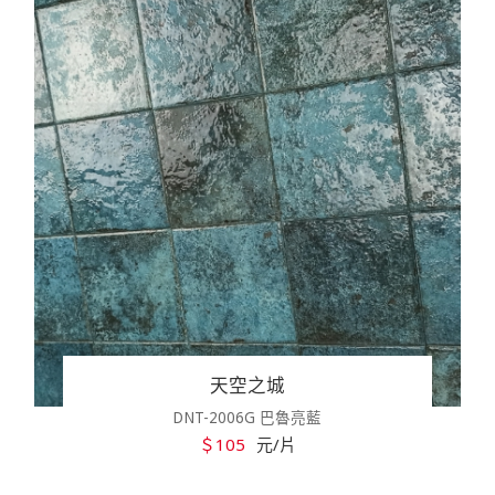
天空之城
DNT-2006G 巴魯亮藍
＄105
元/片