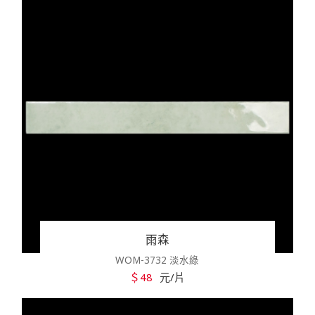
雨森
WOM-3732 淡水綠
＄48
元/片