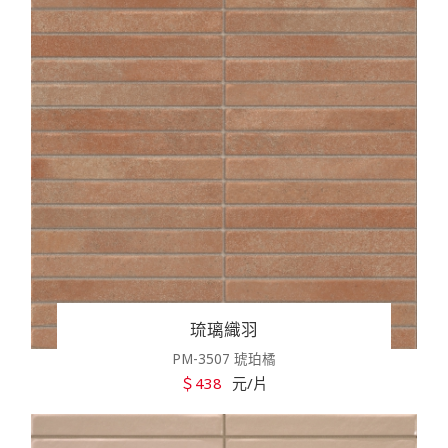
琉璃織羽
PM-3507 琥珀橘
＄438
元/片