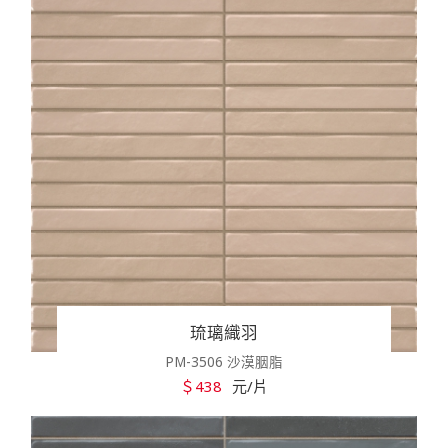
琉璃織羽
PM-3506 沙漠胭脂
＄438
元/片