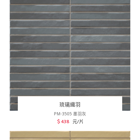
琉璃織羽
PM-3505 墨羽灰
＄438
元/片