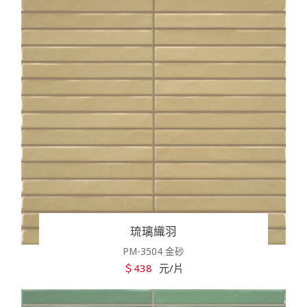
琉璃織羽
PM-3504 金砂
＄438
元/片