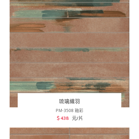
琉璃織羽
PM-3508 釉彩
＄438
元/片