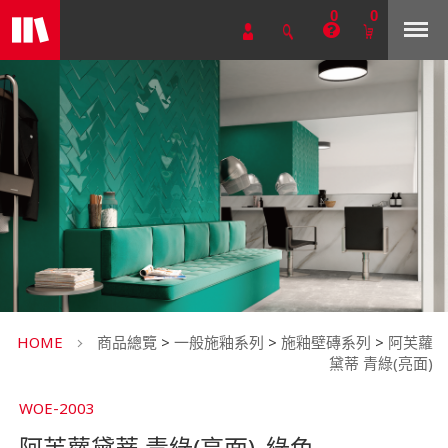
0
0
HOME
商品總覽
>
一般施釉系列
>
施釉壁磚系列
>
阿芙蘿
黛蒂 青綠(亮面)
WOE-2003
阿芙蘿黛蒂 青綠(亮面)_綠色