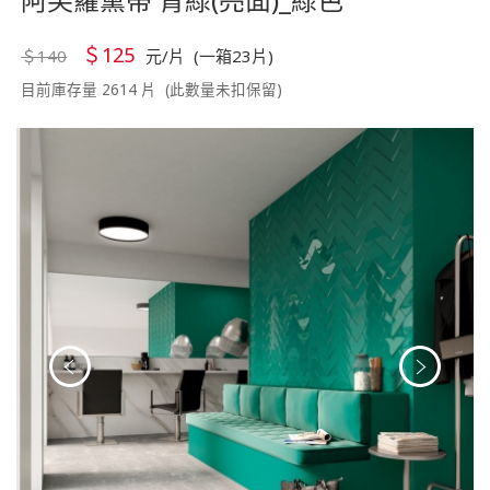
＄125
＄140
元/片 (一箱23片)
目前庫存量 2614 片 (此數量未扣保留)