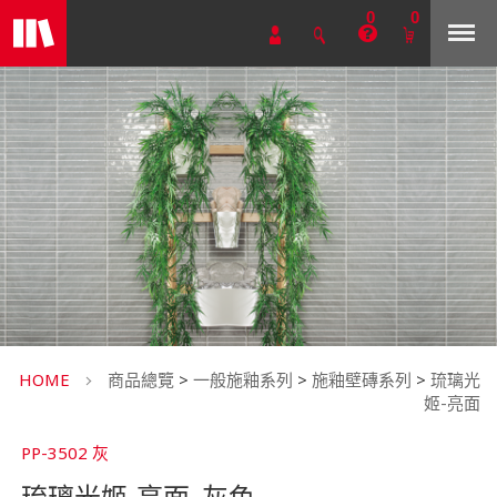
0
0
HOME
商品總覽
>
一般施釉系列
>
施釉壁磚系列
>
琉璃光
姬-亮面
PP-3502 灰
琉璃光姬-亮面_灰色