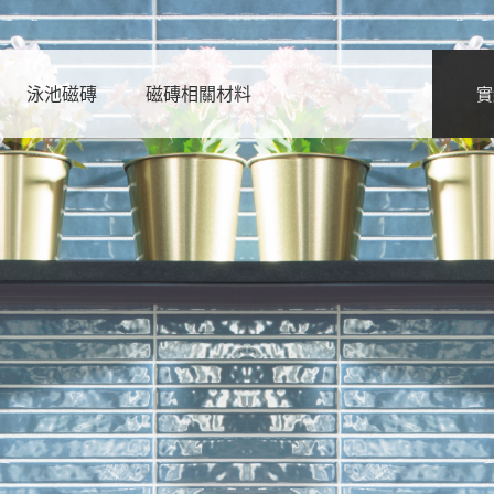
泳池磁磚
磁磚相關材料
實