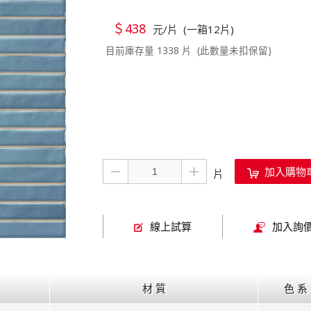
＄438
元/片 (一箱12片)
目前庫存量 1338 片 (此數量未扣保留)
加入購物
線上試算
加入詢
材 質
色 系