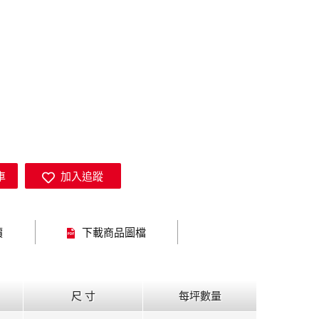
車
加入追蹤
價
下載商品圖檔
尺 寸
每坪數量