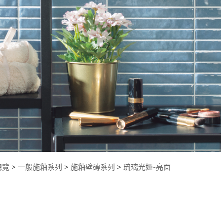
總覽
>
一般施釉系列
>
施釉壁磚系列
>
琉璃光姬-亮面