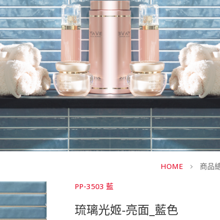
HOME
商品
PP-3503 藍
琉璃光姬-亮面_藍色