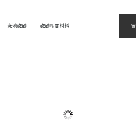
泳池磁磚
磁磚相關材料
實