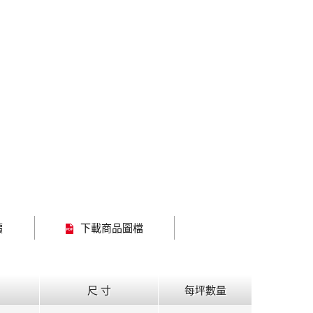
價
下載商品圖檔
尺 寸
每坪數量