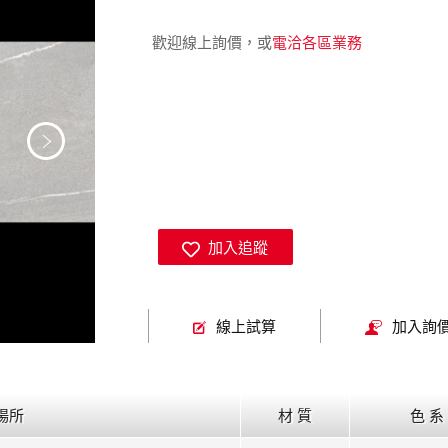
歡迎線上詢價，或
電洽各區業務
加入追蹤
線上試算
加入詢
場所
材 質
色 系