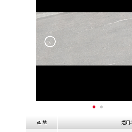
產 地
適用