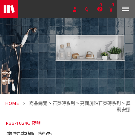
0
0
HOME
商品總覽
>
石英磚系列
>
亮面施釉石英磚系列
>
奧
莉安娜
RBB-1024G 夜藍
奧莉安娜_藍色