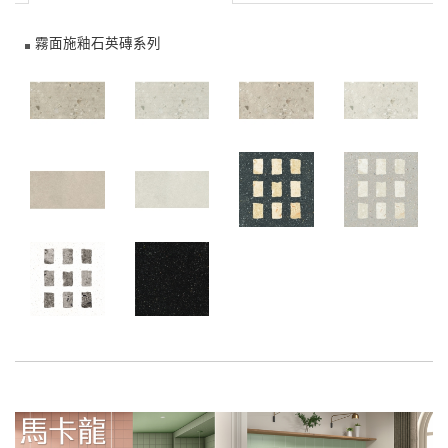
霧面施釉石英磚系列