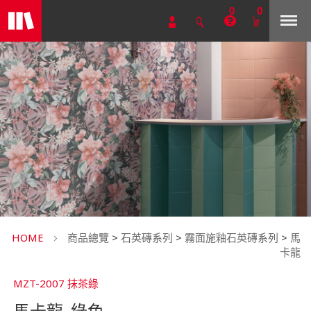
0
0
HOME
商品總覽
>
石英磚系列
>
霧面施釉石英磚系列
>
馬
卡龍
MZT-2007 抹茶綠
馬卡龍_綠色