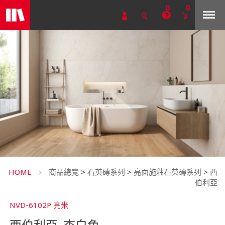
0
0
HOME
商品總覽
>
石英磚系列
>
亮面施釉石英磚系列
>
西
伯利亞
NVD-6102P 亮米
西伯利亞_杏白色