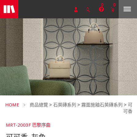
0
0
HOME
商品總覽
>
石英磚系列
>
霧面施釉石英磚系列
>
可
可香
MRT-2003F 巴黎序曲
可可香_灰色