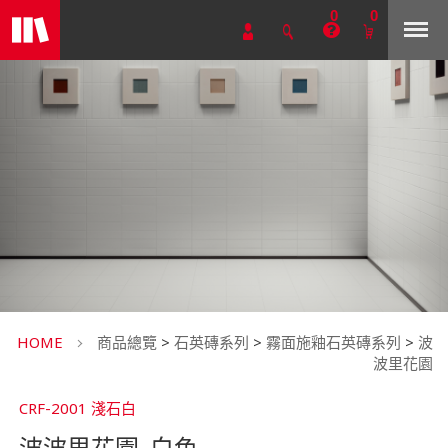
0
0
HOME
商品總覽
>
石英磚系列
>
霧面施釉石英磚系列
>
波
波里花園
CRF-2001 淺石白
波波里花園_白色