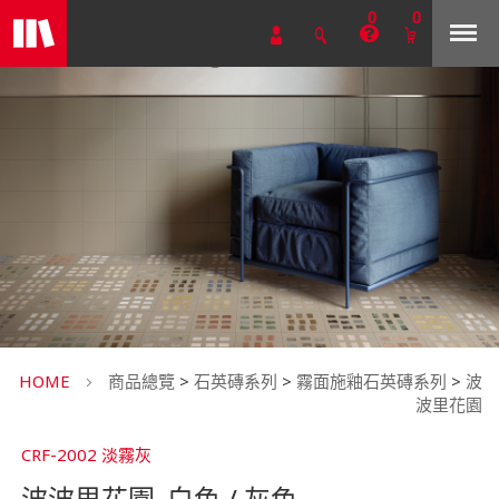
0
0
HOME
商品總覽
>
石英磚系列
>
霧面施釉石英磚系列
>
波
波里花園
CRF-2002 淡霧灰
波波里花園_白色 / 灰色