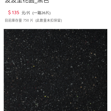
＄135
元/片 (一箱26片)
目前庫存量 750 片 (此數量未扣保留)