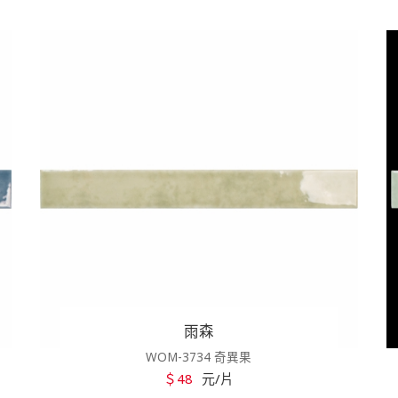
雨森
WOM-3734 奇異果
＄48
元/片