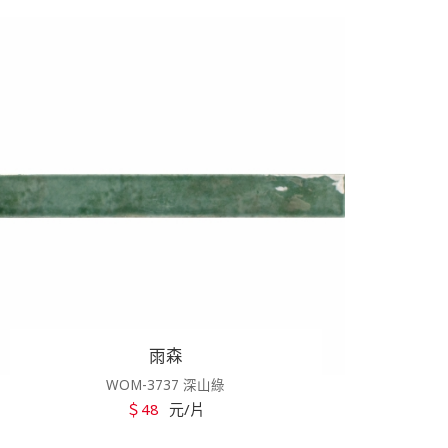
雨森
WOM-3737 深山綠
＄48
元/片