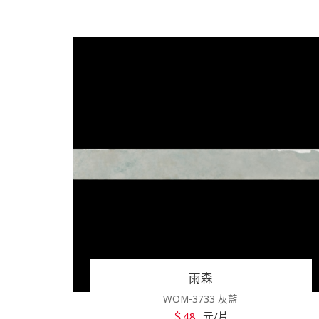
雨森
WOM-3733 灰藍
＄48
元/片