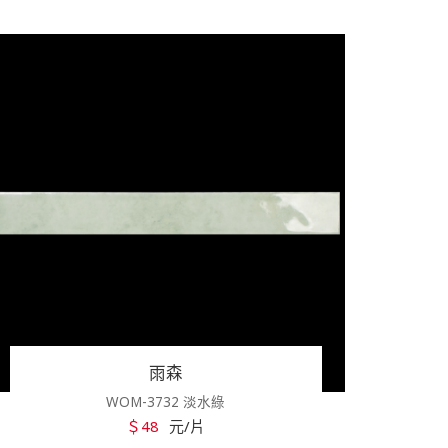
雨森
WOM-3732 淡水綠
＄48
元/片