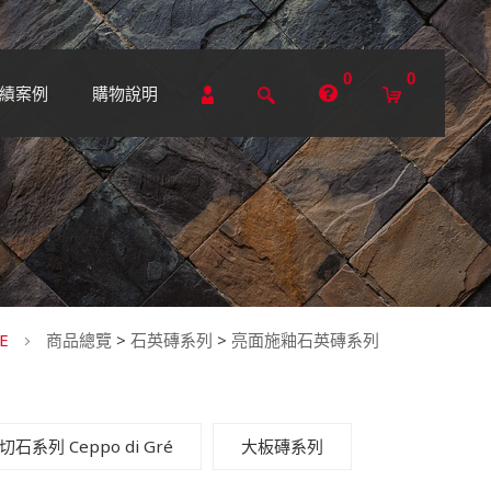
0
0
績案例
購物說明
E
商品總覽
>
石英磚系列
>
亮面施釉石英磚系列
切石系列 Ceppo di Gré
大板磚系列