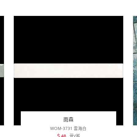
雨森
WOM-3731 雲海白
＄48
元/片