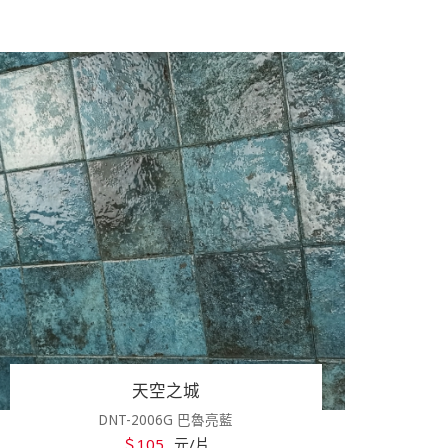
天空之城
DNT-2006G 巴魯亮藍
＄105
元/片