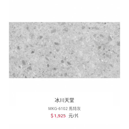
冰川天堂
MKG-6102 馬特灰
＄1,925
元/片